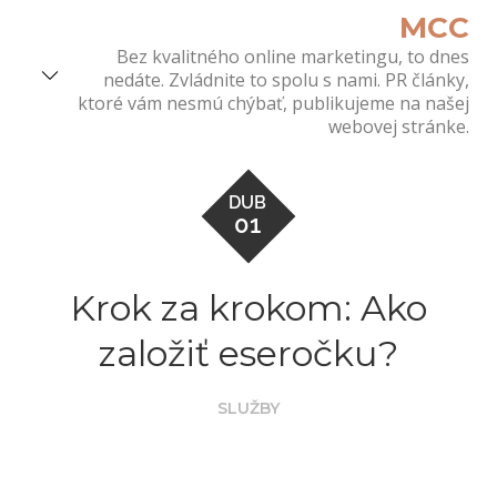
Skip
MCC
to
Bez kvalitného online marketingu, to dnes
content
nedáte. Zvládnite to spolu s nami. PR články,
ktoré vám nesmú chýbať, publikujeme na našej
webovej stránke.
DUB
01
Krok za krokom: Ako
založiť eseročku?
SLUŽBY