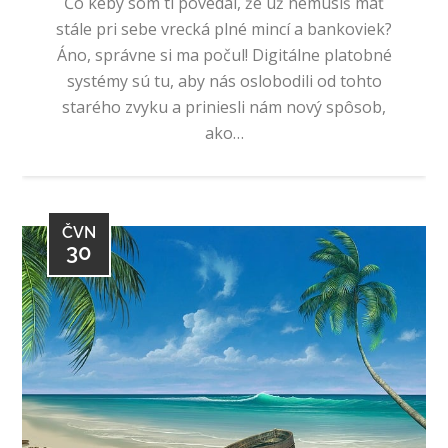
Čo keby som ti povedal, že už nemusíš mať
stále pri sebe vrecká plné mincí a bankoviek?
Áno, správne si ma počul! Digitálne platobné
systémy sú tu, aby nás oslobodili od tohto
starého zvyku a priniesli nám nový spôsob,
ako…
ČVN
30