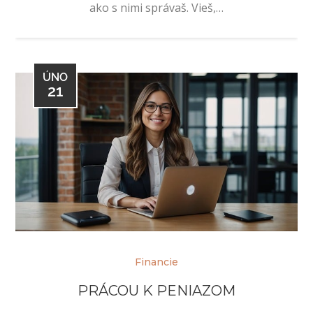
ako s nimi správaš. Vieš,…
ÚNO
21
Financie
PRÁCOU K PENIAZOM