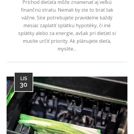
Príchod dieťaťa môže znamenať aj veľkú
finančnú stratu. Nemali by ste to brať tak
vážne. Síce potrebujete pravidelne každý
mesiac zaplatiť splátku hypotéky, či iné
splátky alebo za energie, avšak pri dieťati si
musíte určiť priority. Ak plánujete dieťa,
myslite…
LIS
30