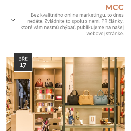
Skip
MCC
to
Bez kvalitného online marketingu, to dnes
content
nedáte. Zvládnite to spolu s nami. PR články,
ktoré vám nesmú chýbať, publikujeme na našej
webovej stránke.
BŘE
17