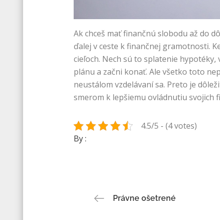
Ak chceš mať finančnú slobodu až do dô
ďalej v ceste k finančnej gramotnosti. 
cieľoch. Nech sú to splatenie hypotéky, 
plánu a začni konať. Ale všetko toto nep
neustálom vzdelávaní sa. Preto je dôleži
smerom k lepšiemu ovládnutiu svojich fina
4.5/5 - (4 votes)
By :
Navigace
Právne ošetrené