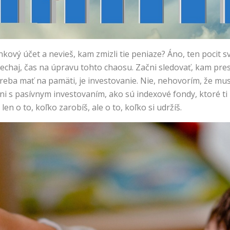
ankový účet a nevieš, kam zmizli tie peniaze? Áno, ten pocit
echaj, čas na úpravu tohto chaosu. Začni sledovať, kam pres
treba mať na pamäti, je investovanie. Nie, nehovorím, že mus
čni s pasívnym investovaním, ako sú indexové fondy, ktoré ti
en o to, koľko zarobíš, ale o to, koľko si udržíš.