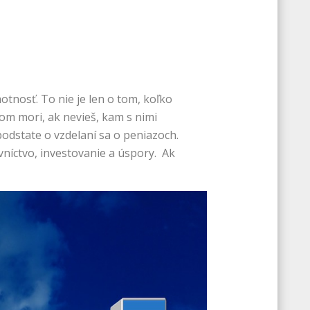
otnosť. To nie je len o tom, koľko
om mori, ak nevieš, kam s nimi
podstate o vzdelaní sa o peniazoch.
ovníctvo, investovanie a úspory. Ak