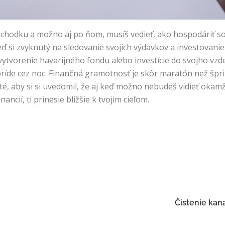
chodku a možno aj po ňom, musíš vedieť, ako hospodáriť so s
Keď si zvyknutý na sledovanie svojich výdavkov a investovan
vytvorenie havarijného fondu alebo investície do svojho vzde
ríde cez noc. Finančná gramotnosť je skôr maratón než šprint. 
té, aby si si uvedomil, že aj keď možno nebudeš vidieť okamž
ncií, ti prinesie bližšie k tvojim cieľom.
Čistenie kana