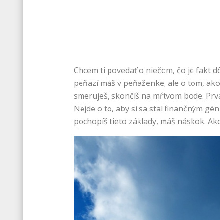
Chcem ti povedať o niečom, čo je fakt dô
peňazí máš v peňaženke, ale o tom, ako 
smeruješ, skončíš na mŕtvom bode. Prvá 
Nejde o to, aby si sa stal finančným gén
pochopíš tieto základy, máš náskok. Ako 