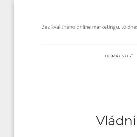
Skip
to
content
Bez kvalitného online marketingu, to dne
DOMÁCNOSŤ
Vládni