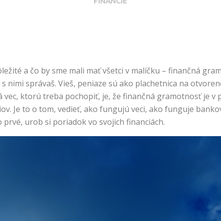
FINANCIE
ležité a čo by sme mali mať všetci v malíčku – finančná gram
s nimi správaš. Vieš, peniaze sú ako plachetnica na otvoren
vec, ktorú treba pochopiť, je, že finančná gramotnosť je v 
iov. Je to o tom, vedieť, ako fungujú veci, ako funguje bank
prvé, urob si poriadok vo svojich financiách.