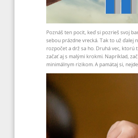
Poznáš ten pocit, keď si pozrieš svoj b
sebou prázdne vrecká. Tak to už ďalej n
rozpočet a drž sa ho. Druhá vec, ktorú 
začať aj s malými krokmi. Napríklad, za
minimálnym rizikom. A pamätaj si, nejde l