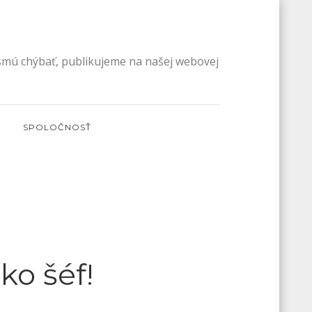
esmú chýbať, publikujeme na našej webovej
SPOLOČNOSŤ
ko šéf!