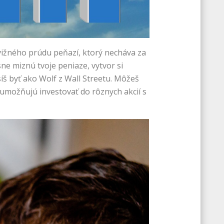
 svižného prúdu peňazí, ktorý necháva za
ne miznú tvoje peniaze, vytvor si
íš byť ako Wolf z Wall Streetu. Môžeš
 umožňujú investovať do rôznych akcií s