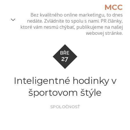
Skip
MCC
to
Bez kvalitného online marketingu, to dnes
content
nedáte. Zvládnite to spolu s nami. PR články,
ktoré vám nesmú chýbať, publikujeme na našej
webovej stránke.
BŘE
27
Inteligentné hodinky v
športovom štýle
SPOLOČNOSŤ