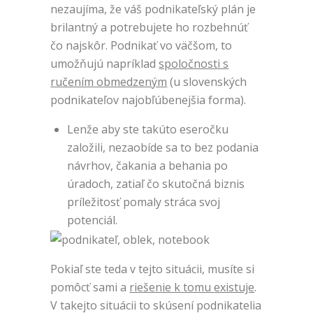
nezaujíma, že váš podnikateľský plán je
brilantný a potrebujete ho rozbehnúť
čo najskôr. Podnikať vo väčšom, to
umožňujú napríklad
spoločnosti s
ručením obmedzeným
(u slovenských
podnikateľov najobľúbenejšia forma).
Lenže aby ste takúto eseročku
založili, nezaobíde sa to bez podania
návrhov, čakania a behania po
úradoch, zatiaľ čo skutočná biznis
príležitosť pomaly stráca svoj
potenciál.
Pokiaľ ste teda v tejto situácii, musíte si
pomôcť sami a
riešenie k tomu existuje
.
V takejto situácii to skúsení podnikatelia