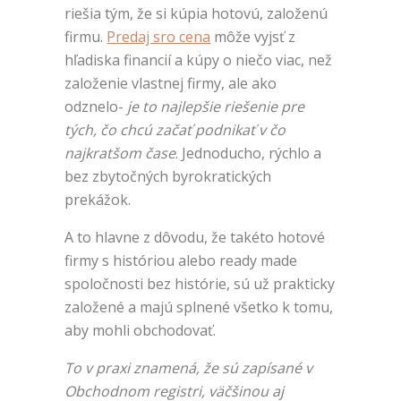
riešia tým, že si kúpia hotovú, založenú
firmu.
Predaj sro cena
môže vyjsť z
hľadiska financií a kúpy o niečo viac, než
založenie vlastnej firmy, ale ako
odznelo-
je to najlepšie riešenie pre
tých, čo chcú začať podnikať v čo
najkratšom čase
. Jednoducho, rýchlo a
bez zbytočných byrokratických
prekážok.
A to hlavne z dôvodu, že takéto hotové
firmy s históriou alebo ready made
spoločnosti bez histórie, sú už prakticky
založené a majú splnené všetko k tomu,
aby mohli obchodovať.
To v praxi znamená, že sú zapísané v
Obchodnom registri, väčšinou aj