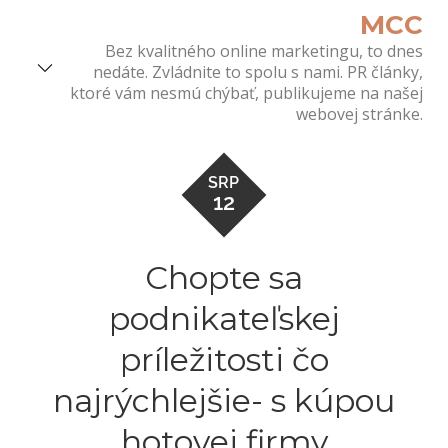
Skip
MCC
to
Bez kvalitného online marketingu, to dnes
content
nedáte. Zvládnite to spolu s nami. PR články,
ktoré vám nesmú chýbať, publikujeme na našej
webovej stránke.
SRP
12
Chopte sa
podnikateľskej
príležitosti čo
najrýchlejšie- s kúpou
hotovej firmy