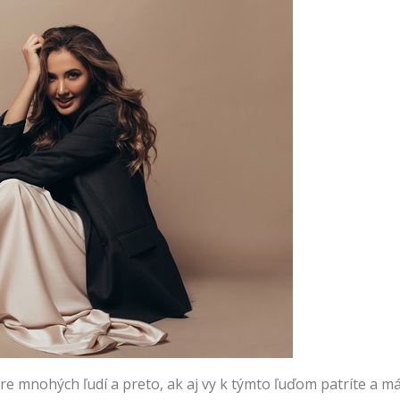
e mnohých ľudí a preto, ak aj vy k týmto ľuďom patríte a mát