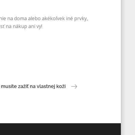
enie na doma alebo akékoľvek iné prvky,
sť na nákup ani vy!
musíte zažiť na vlastnej koži