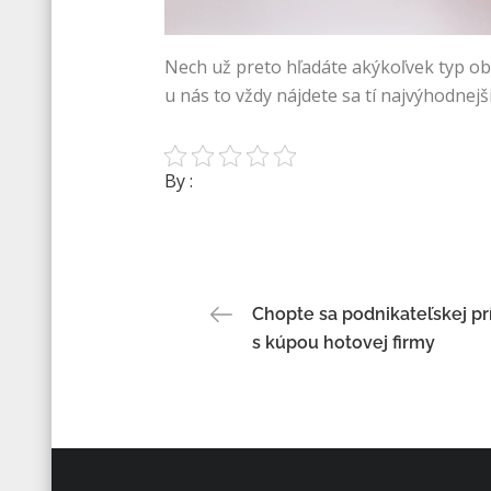
Nech už preto hľadáte akýkoľvek typ obl
u nás to vždy nájdete sa tí najvýhodne
By :
Navigace
Chopte sa podnikateľskej príl
s kúpou hotovej firmy
pro
příspěvek