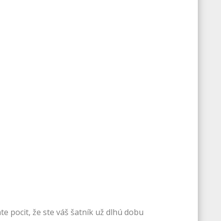
e pocit, že ste váš šatník už dlhú dobu