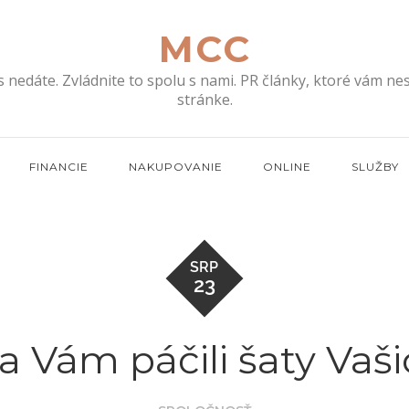
MCC
s nedáte. Zvládnite to spolu s nami. PR články, ktoré vám n
stránke.
FINANCIE
NAKUPOVANIE
ONLINE
SLUŽBY
SRP
23
a Vám páčili šaty Vaš