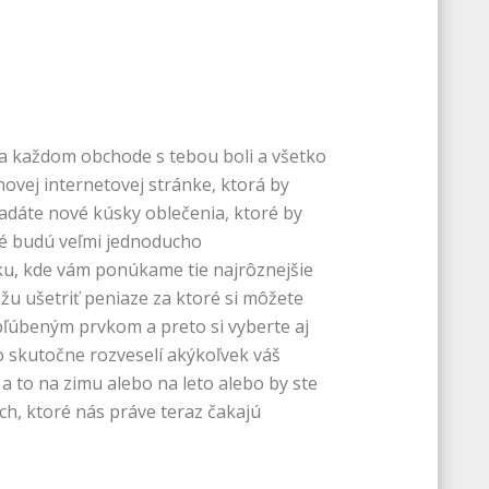
na každom obchode s tebou boli a všetko
novej internetovej stránke, ktorá by
adáte nové kúsky oblečenia, ktoré by
oré budú veľmi jednoducho
ku, kde vám ponúkame tie najrôznejšie
u ušetriť peniaze za ktoré si môžete
úbeným prvkom a preto si vyberte aj
čo skutočne rozveselí akýkoľvek váš
 a to na zimu alebo na leto alebo by ste
ch, ktoré nás práve teraz čakajú