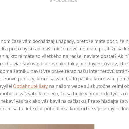
SPOLOČNOSŤ
ednom čase vám dochádzajú nápady, pretože máte pocit, že 
 a preto by si radi našli niečo nové, no máte pocit, že sa k 
nia, ktoré máte zo všetkého najradšej neviete dostať? Ak hľ
 trochu viac štýlovosti a rovnako tak aj módnych kúskov, kt
doma šatníku navštívte práve teraz našu internetovú strán
 cenové ponuky, ktoré sa vám budú páčiť a ktoré vám pomôž
avyše!
Obtiahnuté šaty
na našom webe sú skutočne veľmi obľ
a obohaťte váš šatník o niečo, čo sa bude v ňom hrdo týčiť a 
ebaví vás tak ako vás bavil na začiatku. Preto hľadajte šaty
 ktorom sa budete cítiť pohodlne a komfortne v jesenných dňo