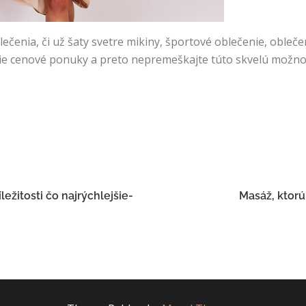
ečenia, či už šaty svetre mikiny, športové oblečenie, obleč
jšie cenové ponuky a preto nepremeškajte túto skvelú možno
ežitosti čo najrýchlejšie-
Masáž, ktorú 