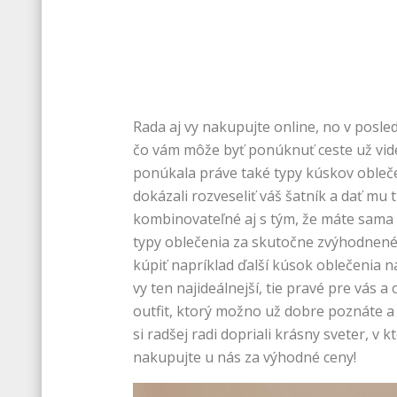
Rada aj vy nakupujte online, no v posl
čo vám môže byť ponúknuť ceste už videli
ponúkala práve také typy kúskov obleče
dokázali rozveseliť váš šatník a dať mu
kombinovateľné aj s tým, že máte sama 
typy oblečenia za skutočne zvýhodnené
kúpiť napríklad ďalší kúsok oblečenia n
vy ten najideálnejší, tie pravé pre vás 
outfit, ktorý možno už dobre poznáte a n
si radšej radi dopriali krásny sveter, v
nakupujte u nás za výhodné ceny!