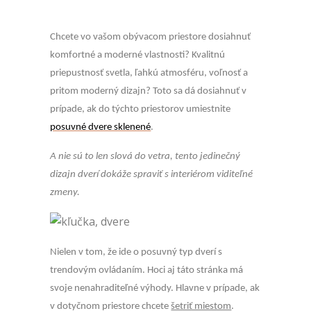
Chcete vo vašom obývacom priestore dosiahnuť
komfortné a moderné vlastnosti? Kvalitnú
priepustnosť svetla, ľahkú atmosféru, voľnosť a
pritom moderný dizajn? Toto sa dá dosiahnuť v
prípade, ak do týchto priestorov umiestnite
posuvné dvere sklenené
.
A nie sú to len slová do vetra, tento jedinečný
dizajn dverí dokáže spraviť s interiérom viditeľné
zmeny.
Nielen v tom, že ide o posuvný typ dverí s
trendovým ovládaním. Hoci aj táto stránka má
svoje nenahraditeľné výhody. Hlavne v prípade, ak
v dotyčnom priestore chcete
šetriť miestom
.