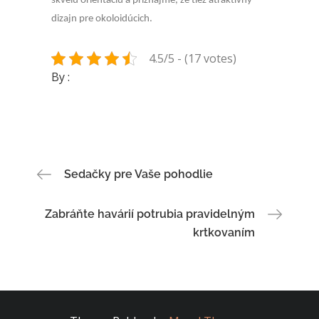
skvelú orientáciu a priznajme, že tiež atraktívny
dizajn pre okoloidúcich.
4.5/5 - (17 votes)
By :
Navigace
Sedačky pre Vaše pohodlie
pro
Zabráňte havárií potrubia pravidelným
krtkovaním
příspěvek