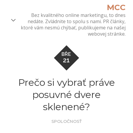
Skip
MCC
to
Bez kvalitného online marketingu, to dnes
content
nedáte. Zvládnite to spolu s nami. PR články,
ktoré vám nesmú chýbať, publikujeme na našej
webovej stránke.
BŘE
21
Prečo si vybrať práve
posuvné dvere
sklenené?
SPOLOČNOSŤ