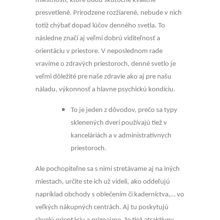
miestností, ktoré budú skutočne kvalitne
presvetlené. Prirodzene rozžiarené, nebude v nich
totiž chýbať dopad lúčov denného svetla. To
následne značí aj veľmi dobrú viditeľnosť a
orientáciu v priestore. V neposlednom rade
vravíme o zdravých priestoroch, denné svetlo je
veľmi dôležité pre naše zdravie ako aj pre našu
náladu, výkonnosť a hlavne psychickú kondíciu.
To je jeden z dôvodov, prečo sa typy
sklenených dverí používajú tiež v
kanceláriách a v administratívnych
priestoroch.
Ale pochopiteľne sa s nimi stretávame aj na iných
miestach, určite ste ich už videli, ako oddeľujú
napríklad obchody s oblečením či kaderníctva,… vo
veľkých nákupných centrách. Aj tu poskytujú