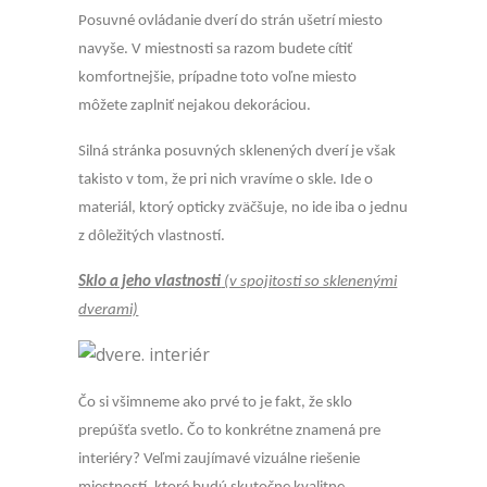
Posuvné ovládanie dverí do strán ušetrí miesto
navyše. V miestnosti sa razom budete cítiť
komfortnejšie, prípadne toto voľne miesto
môžete zaplniť nejakou dekoráciou.
Silná stránka posuvných sklenených dverí je však
takisto v tom, že pri nich vravíme o skle. Ide o
materiál, ktorý opticky zväčšuje, no ide iba o jednu
z dôležitých vlastností.
Sklo a jeho vlastnosti
(v spojitosti so sklenenými
dverami)
Čo si všimneme ako prvé to je fakt, že sklo
prepúšťa svetlo. Čo to konkrétne znamená pre
interiéry? Veľmi zaujímavé vizuálne riešenie