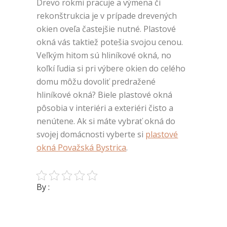
Drevo rokmi pracuje a výmena či
rekonštrukcia je v prípade drevených
okien oveľa častejšie nutné. Plastové
okná vás taktiež potešia svojou cenou.
Veľkým hitom sú hliníkové okná, no
koľkí ľudia si pri výbere okien do celého
domu môžu dovoliť predražené
hliníkové okná? Biele plastové okná
pôsobia v interiéri a exteriéri čisto a
nenútene. Ak si máte vybrať okná do
svojej domácnosti vyberte si
plastové
okná Považská Bystrica
.
By :