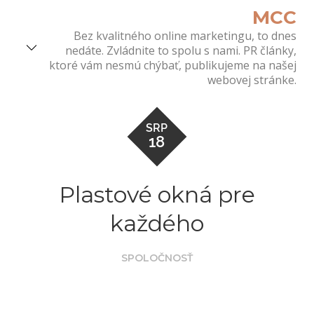
Skip
MCC
to
Bez kvalitného online marketingu, to dnes
content
nedáte. Zvládnite to spolu s nami. PR články,
ktoré vám nesmú chýbať, publikujeme na našej
webovej stránke.
SRP
18
Plastové okná pre
každého
SPOLOČNOSŤ