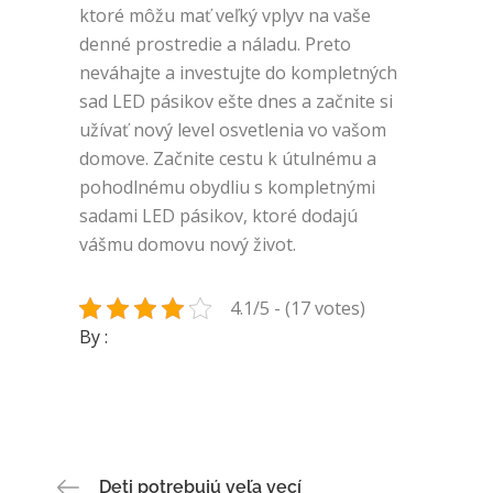
ktoré môžu mať veľký vplyv na vaše
denné prostredie a náladu. Preto
neváhajte a investujte do kompletných
sad LED pásikov ešte dnes a začnite si
užívať nový level osvetlenia vo vašom
domove. Začnite cestu k útulnému a
pohodlnému obydliu s kompletnými
sadami LED pásikov, ktoré dodajú
vášmu domovu nový život.
4.1/5 - (17 votes)
By :
Navigace
Deti potrebujú veľa vecí