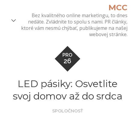
Skip
MCC
to
Bez kvalitného online marketingu, to dnes
content
nedáte. Zvládnite to spolu s nami. PR články,
ktoré vám nesmú chýbať, publikujeme na našej
webovej stránke.
PRO
26
LED pásiky: Osvetlite
svoj domov až do srdca
SPOLOČNOSŤ