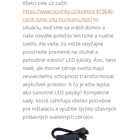
Všetci sme už zažili
https://www.novinky.cz/koktejl/413840-
zazili-jsme-silu-hurikanu.html
tú
situáciu, keď sme sa vrátili domov a
naše obydlie potešilo len tiché a nudné
svetlo. Ale viete, čo môže obyčajné
prostredie premeniť na útulné a
pohodlné miesto? LED pásiky. Áno, tieto
malé, ale mocné zdroje svetla majú
neuveriteľnú schopnosť transformovať
akýkoľvek priestor. A čo je ešte lepšie
ako samotné LED pásiky? Kompletné
sady, ktoré zahŕňajú všetko potrebné
pre inštaláciu a využitie týchto úžasných
prídavných svetelných zdrojov.