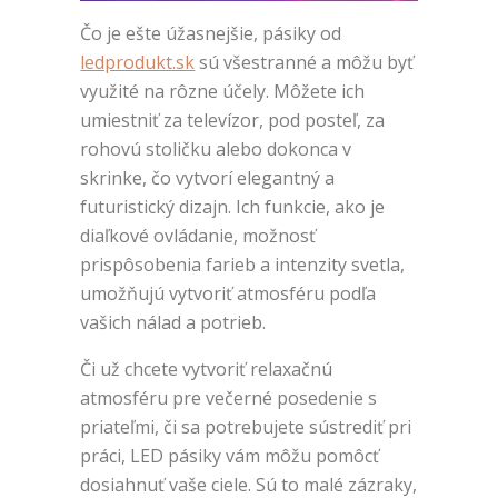
Čo je ešte úžasnejšie, pásiky od
ledprodukt.sk
sú všestranné a môžu byť
využité na rôzne účely. Môžete ich
umiestniť za televízor, pod posteľ, za
rohovú stoličku alebo dokonca v
skrinke, čo vytvorí elegantný a
futuristický dizajn. Ich funkcie, ako je
diaľkové ovládanie, možnosť
prispôsobenia farieb a intenzity svetla,
umožňujú vytvoriť atmosféru podľa
vašich nálad a potrieb.
Či už chcete vytvoriť relaxačnú
atmosféru pre večerné posedenie s
priateľmi, či sa potrebujete sústrediť pri
práci, LED pásiky vám môžu pomôcť
dosiahnuť vaše ciele. Sú to malé zázraky,