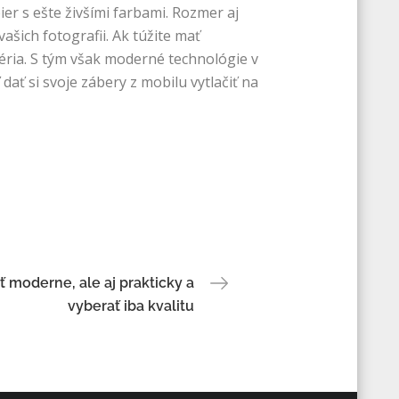
er s ešte živšími farbami. Rozmer aj
ašich fotografii. Ak túžite mať
itéria. S tým však moderné technológie v
ať si svoje zábery z mobilu vytlačiť na
iť moderne, ale aj prakticky a
vyberať iba kvalitu