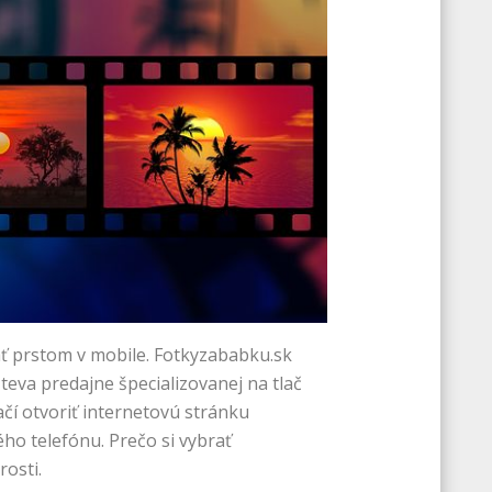
ať prstom v mobile. Fotkyzababku.sk
teva predajne špecializovanej na tlač
ačí otvoriť internetovú stránku
ého telefónu.
Prečo si vybrať
osti.