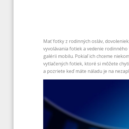
Mať fotky z rodinných osláv, dovoleniek,
vyvolávania fotiek a vedenie rodinného
galérii mobilu. Pokiaľ ich chceme nieko
vytlačených fotiek, ktoré si môžete chyt
a pozriete keď máte náladu je na nezapl