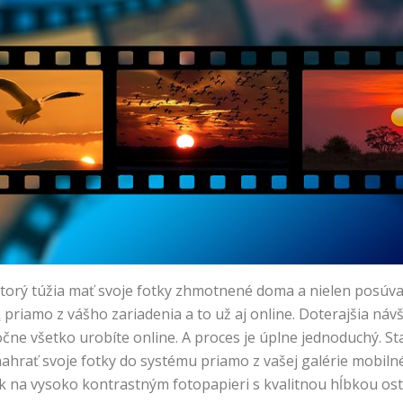
 ktorý túžia mať svoje fotky zhmotnené doma a nielen posúv
k
priamo z vášho zariadenia a to už aj online. Doterajšia návš
očne všetko urobíte online. A proces je úplne jednoduchý. St
ahrať svoje fotky do systému priamo z vašej galérie mobiln
k na vysoko kontrastným fotopapieri s kvalitnou hĺbkou ostr