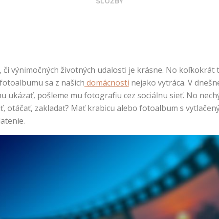
SLUŽBY
 či výnimočných životných udalosti je krásne. No koľkokrát t
 fotoalbumu sa z našich
domácnosti
nejako vytráca. V dnešne
mu ukázať, pošleme mu fotografiu cez sociálnu sieť. No nech
iť, otáčať, zakladať? Mať krabicu alebo fotoalbum s vytlačený
atenie.