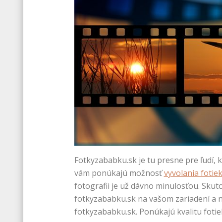
Fotkyzababku.sk je tu presne pre ľudí,
vám ponúkajú možnosť
vyvolania fotie
fotografii je už dávno minulosťou. Skut
fotkyzababku.sk na vašom zariadení a n
fotkyzababku.sk. Ponúkajú kvalitu fotie