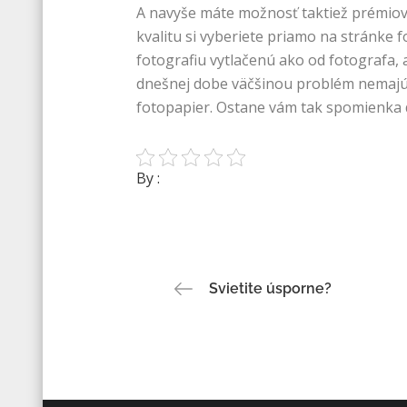
A navyše máte možnosť taktiež prémiovej
kvalitu si vyberiete priamo na stránke f
fotografiu vytlačenú ako od fotografa, a
dnešnej dobe väčšinou problém nemaj
fotopapier. Ostane vám tak spomienka d
By :
Navigace
Svietite úsporne?
pro
příspěvek