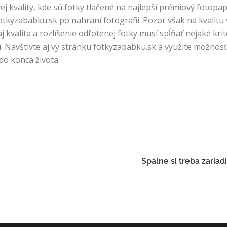
 kvality, kde sú fotky tlačené na najlepší prémiový fotopapi
otkyzababku.sk po nahraní fotografii. Pozor však na kvalitu v
j kvalita a rozlíšenie odfotenej fotky musí spĺňať nejaké kr
ú.
Navštívte aj vy stránku fotkyzababku.sk a využite možnosť d
o konca života.
Spálne si treba zariad