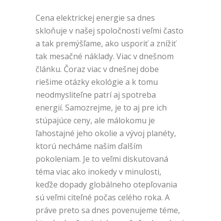
Cena elektrickej energie sa dnes
skloňuje v našej spoločnosti veľmi často
a tak premýšľame, ako usporiť a znížiť
tak mesačné náklady. Viac v dnešnom
článku. Čoraz viac v dnešnej dobe
riešime otázky ekológie a k tomu
neodmysliteľne patrí aj spotreba
energií. Samozrejme, je to aj pre ich
stúpajúce ceny, ale málokomu je
ľahostajné jeho okolie a vývoj planéty,
ktorú necháme našim ďalším
pokoleniam. Je to veľmi diskutovaná
téma viac ako inokedy v minulosti,
keďže dopady globálneho otepľovania
sú veľmi citeľné počas celého roka. A
práve preto sa dnes povenujeme téme,