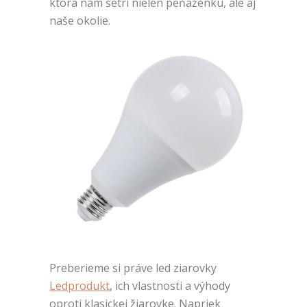
ktorá nám šetrí nielen peňaženku, ale aj
naše okolie.
Preberieme si práve led ziarovky
Ledprodukt
, ich vlastnosti a výhody
oproti klasickej žiarovke. Napriek