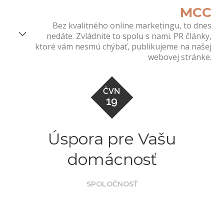
Skip
MCC
to
Bez kvalitného online marketingu, to dnes
content
nedáte. Zvládnite to spolu s nami. PR články,
ktoré vám nesmú chýbať, publikujeme na našej
webovej stránke.
ČVN
19
Úspora pre Vašu
domácnosť
SPOLOČNOSŤ