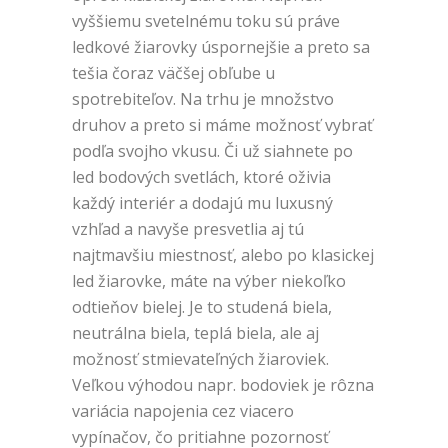
vyššiemu svetelnému toku sú práve
ledkové žiarovky úspornejšie a preto sa
tešia čoraz väčšej obľube u
spotrebiteľov. Na trhu je množstvo
druhov a preto si máme možnosť vybrať
podľa svojho vkusu. Či už siahnete po
led bodových svetlách, ktoré oživia
každý interiér a dodajú mu luxusný
vzhľad a navyše presvetlia aj tú
najtmavšiu miestnosť, alebo po klasickej
led žiarovke, máte na výber niekoľko
odtieňov bielej. Je to studená biela,
neutrálna biela, teplá biela, ale aj
možnosť stmievateľných žiaroviek.
Veľkou výhodou napr. bodoviek je rôzna
variácia napojenia cez viacero
vypínačov, čo pritiahne pozornosť