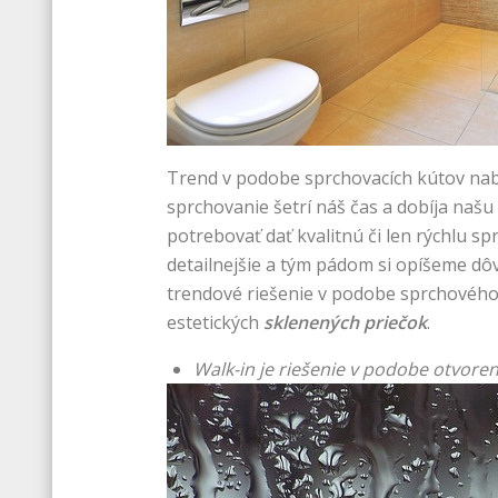
Trend v podobe sprchovacích kútov nabe
sprchovanie šetrí náš čas a dobíja našu
potrebovať dať kvalitnú či len rýchlu s
detailnejšie a tým pádom si opíšeme dô
trendové riešenie v podobe sprchového 
estetických
sklenených priečok
.
Walk-in je riešenie v podobe otvor