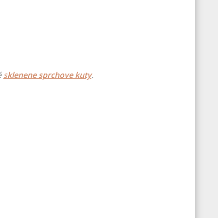
é
s
klenene sprchove kuty
.