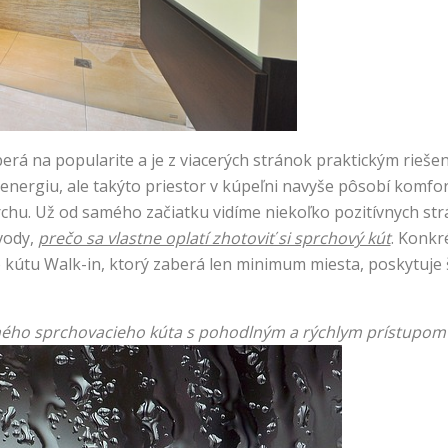
rá na popularite a je z viacerých stránok praktickým rieše
 energiu, ale takýto priestor v kúpeľni navyše pôsobí komfo
prchu. Už od samého začiatku vidíme niekoľko pozitívnych str
vody,
prečo sa vlastne oplatí zhotoviť si sprchový kút
. Konkr
kútu Walk-in, ktorý zaberá len minimum miesta, poskytuje š
eného sprchovacieho kúta s pohodlným a rýchlym prístupom 