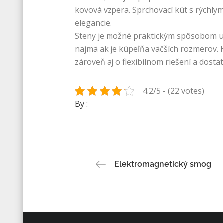
kovová vzpera. Sprchovací kút s rýchl
elegancie.
Steny je možné praktickým spôsobom umi
najmä ak je kúpeľňa väčších rozmerov. 
zároveň aj o flexibilnom riešení a dost
4.2/5 - (22 votes)
By :
Navigace
Elektromagnetický smog
pro