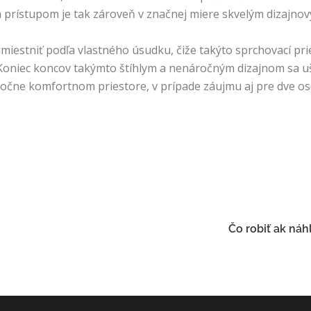
ym prístupom je tak zároveň v značnej miere skvelým dizaj
estniť podľa vlastného úsudku, čiže takýto sprchovací prie
Koniec koncov takýmto štíhlym a nenáročným dizajnom sa uše
atočne komfortnom priestore, v prípade záujmu aj pre dve os
Čo robiť ak náh