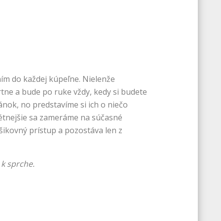
ním do každej kúpeľne. Nielenže
rtne a bude po ruke vždy, kedy si budete
ánok, no predstavíme si ich o niečo
étnejšie sa zameráme na súčasné
ikovný prístup a pozostáva len z
k sprche.