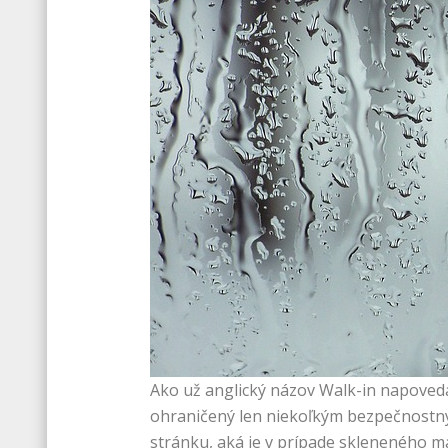
Ako už anglický názov Walk-in napovedá
ohraničený len niekoľkým bezpečnostným
stránku, aká je v prípade skleneného ma