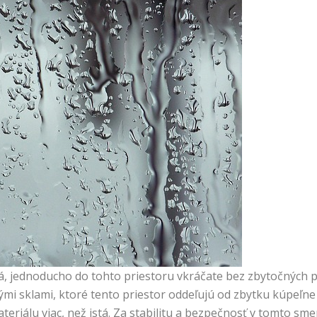
, jednoducho do tohto priestoru vkráčate bez zbytočných pr
i sklami, ktoré tento priestor oddeľujú od zbytku kúpeľne a
teriálu viac, než istá. Za stabilitu a bezpečnosť v tomto sm