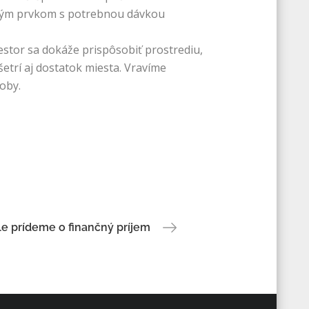
novým prvkom s potrebnou dávkou
stor sa dokáže prispôsobiť prostrediu,
trí aj dostatok miesta. Vravíme
oby.
le prídeme o finančný príjem