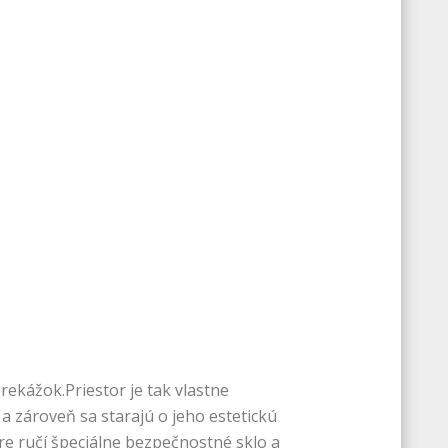
ekážok.Priestor je tak vlastne
 zároveň sa starajú o jeho estetickú
ere ručí špeciálne bezpečnostné sklo a