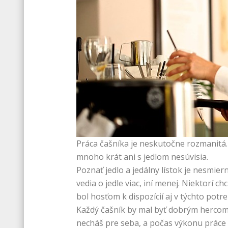
Práca čašníka je neskutočne rozmanitá. N
mnoho krát ani s jedlom nesúvisia.
Poznať jedlo a jedálny lístok je nesmie
vedia o jedle viac, iní menej. Niektorí 
bol hosťom k dispozícií aj v týchto potr
Každý čašník by mal byť dobrým hercom. 
necháš pre seba, a počas výkonu práce