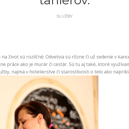
tanierov.
SLUŽBY
 život sú rozličné. Odvetvia sú rôzne či už sedenie v kance
 práce ako je murár či cestár. Sú tu aj také, ktoré využíva
by, najmä v hotelierstve či starostlivosti o telo ako naprík