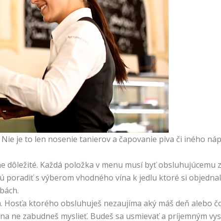
ie je to len nosenie tanierov a čapovanie piva či iného nápo
rne dôležité. Každá položka v menu musí byť obsluhujúcemu z
chcú poradiť s výberom vhodného vína k jedlu ktoré si objedna
ebách.
Hosťa ktorého obsluhuješ nezaujíma aký máš deň alebo čo ťa 
 na ne zabudneš myslieť. Budeš sa usmievať a príjemným v