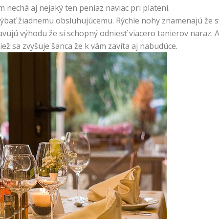
nechá aj nejaký ten peniaz naviac pri platení.
chýbať žiadnemu obsluhujúcemu. Rýchle nohy znamenajú že sv
tavujú výhodu že si schopný odniesť viacero tanierov naraz. A 
tiež sa zvyšuje šanca že k vám zavíta aj nabudúce.