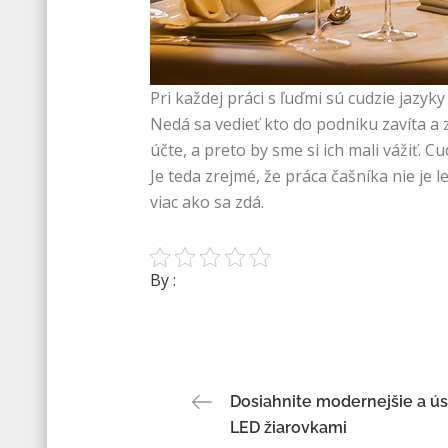
Pri každej práci s ľuďmi sú cudzie jazyk
Nedá sa vedieť kto do podniku zavíta a
účte, a preto by sme si ich mali vážiť. C
Je teda zrejmé, že práca čašníka nie je 
viac ako sa zdá.
By :
Navigace
Dosiahnite modernejšie a ús
LED žiarovkami