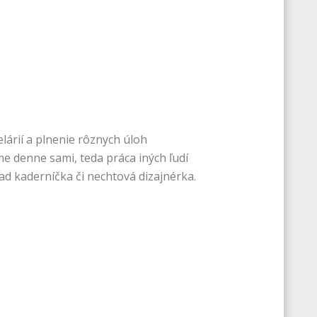
lárií a plnenie rôznych úloh
me denne sami, teda práca iných ľudí
lad kaderníčka či nechtová dizajnérka.