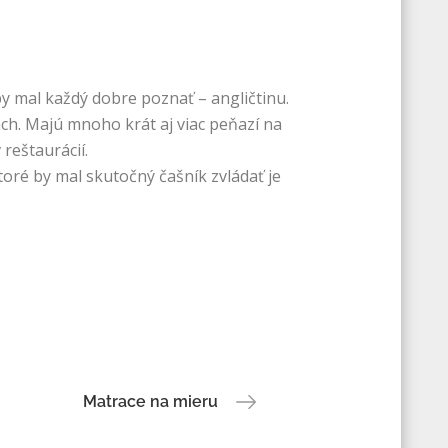
by mal každý dobre poznať – angličtinu.
ch. Majú mnoho krát aj viac peňazí na
 reštaurácií.
ktoré by mal skutočný čašník zvládať je
Matrace na mieru