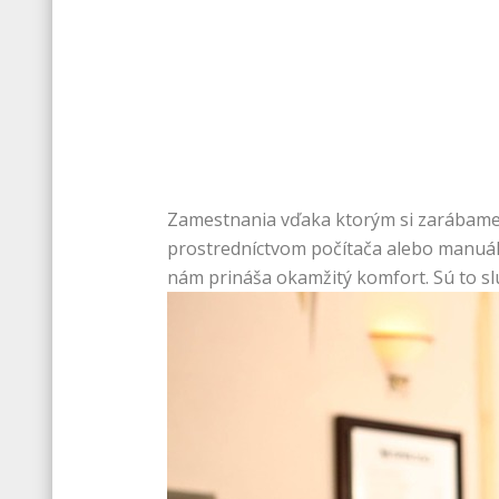
Zamestnania vďaka ktorým si zarábame na
prostredníctvom počítača alebo manuálne
nám prináša okamžitý komfort. Sú to služ