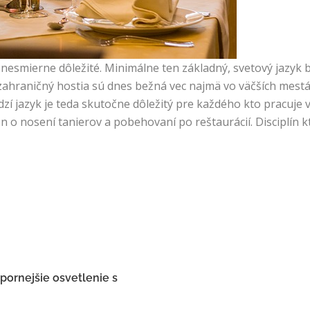
y nesmierne dôležité. Minimálne ten základný, svetový jazyk 
 zahraničný hostia sú dnes bežná vec najmä vo väčších mestá
udzí jazyk je teda skutočne dôležitý pre každého kto pracuje v
len o nosení tanierov a pobehovaní po reštaurácií. Disciplín 
pornejšie osvetlenie s