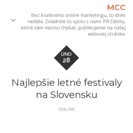
Skip
MCC
to
Bez kvalitného online marketingu, to dnes
content
nedáte. Zvládnite to spolu s nami. PR články,
ktoré vám nesmú chýbať, publikujeme na našej
webovej stránke.
ÚNO
28
Najlepšie letné festivaly
na Slovensku
ONLINE