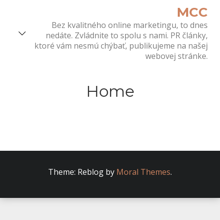
Skip
MCC
to
Bez kvalitného online marketingu, to dnes
content
nedáte. Zvládnite to spolu s nami. PR články,
ktoré vám nesmú chýbať, publikujeme na našej
webovej stránke.
Home
Theme: Reblog by
Moral Themes
.