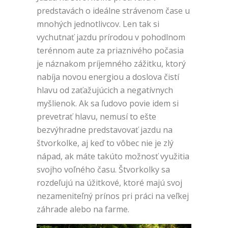
predstavách o ideálne strávenom čase u
mnohých jednotlivcov. Len tak si
vychutnať jazdu prírodou v pohodlnom
terénnom aute za priaznivého počasia
je náznakom príjemného zážitku, ktorý
nabíja novou energiou a doslova čistí
hlavu od zaťažujúcich a negatívnych
myšlienok.
Ak sa ľudovo povie idem si
prevetrať hlavu, nemusí to ešte
bezvýhradne predstavovať jazdu na
štvorkolke, aj keď to vôbec nie je zlý
nápad, ak máte takúto možnosť využitia
svojho voľného času.
Štvorkolky sa
rozdeľujú na úžitkové, ktoré majú svoj
nezameniteľný prínos pri práci na veľkej
záhrade alebo na farme.