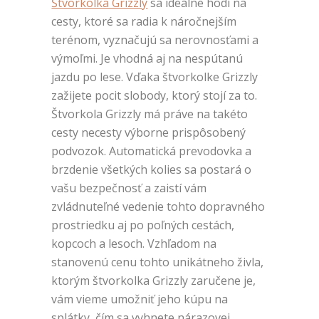
Štvorkolka Grizzly
sa ideálne hodí na
cesty, ktoré sa radia k náročnejším
terénom, vyznačujú sa nerovnosťami a
výmoľmi. Je vhodná aj na nespútanú
jazdu po lese. Vďaka štvorkolke Grizzly
zažijete pocit slobody, ktorý stojí za to.
Štvorkola Grizzly má práve na takéto
cesty necesty výborne prispôsobený
podvozok. Automatická prevodovka a
brzdenie všetkých kolies sa postará o
vašu bezpečnosť a zaistí vám
zvládnuteľné vedenie tohto dopravného
prostriedku aj po poľných cestách,
kopcoch a lesoch. Vzhľadom na
stanovenú cenu tohto unikátneho živla,
ktorým štvorkolka Grizzly zaručene je,
vám vieme umožniť jeho kúpu na
splátky, čím sa vyhnete nárazovej