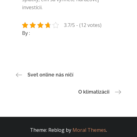
investícii.
3.7/5 - (12 votes)
By :
Navigace
Svet online nás ničí
pro
O klimatizácii
příspěvek
Theme: Reblog by
Moral Themes
.