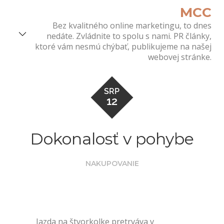
Skip
MCC
to
Bez kvalitného online marketingu, to dnes
content
nedáte. Zvládnite to spolu s nami. PR články,
ktoré vám nesmú chýbať, publikujeme na našej
webovej stránke.
SRP
12
Dokonalosť v pohybe
NAKUPOVANIE
Jazda na štvorkolke pretrváva v