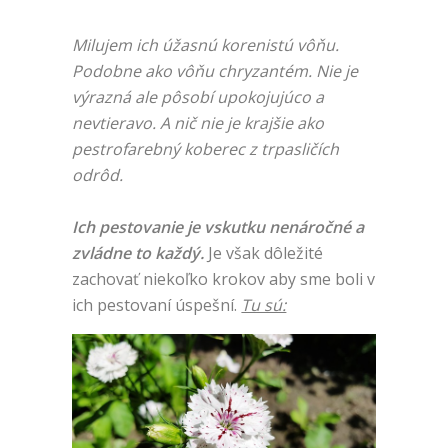
Milujem ich úžasnú korenistú vôňu.
Podobne ako vôňu chryzantém. Nie je
výrazná ale pôsobí upokojujúco a
nevtieravo. A nič nie je krajšie ako
pestrofarebný koberec z trpasličích
odrôd.
Ich pestovanie je vskutku nenáročné a
zvládne to každý.
Je však dôležité
zachovať niekoľko krokov aby sme boli v
ich pestovaní úspešní.
Tu sú: