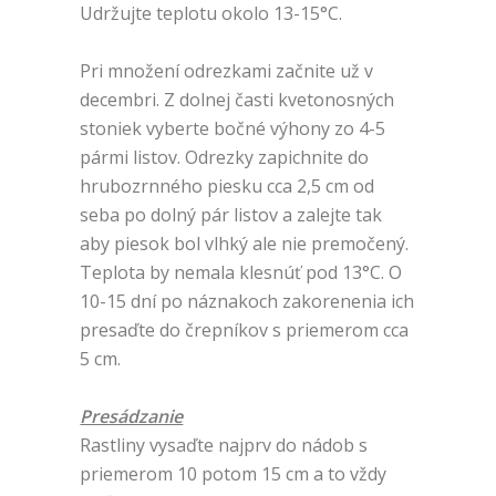
Udržujte teplotu okolo 13-15°C.
Pri množení odrezkami začnite už v
decembri. Z dolnej časti kvetonosných
stoniek vyberte bočné výhony zo 4-5
pármi listov. Odrezky zapichnite do
hrubozrnného piesku cca 2,5 cm od
seba po dolný pár listov a zalejte tak
aby piesok bol vlhký ale nie premočený.
Teplota by nemala klesnúť pod 13°C. O
10-15 dní po náznakoch zakorenenia ich
presaďte do črepníkov s priemerom cca
5 cm.
Presádzanie
Rastliny vysaďte najprv do nádob s
priemerom 10 potom 15 cm a to vždy