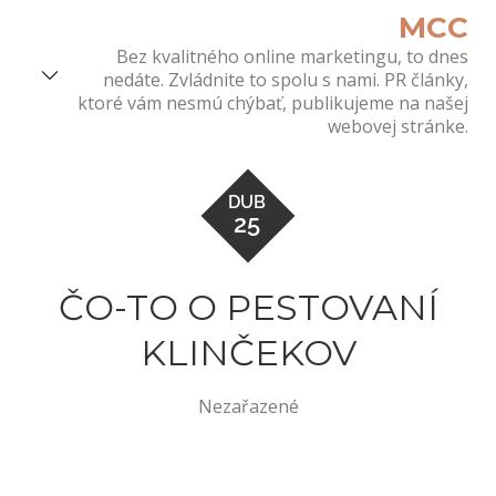
Skip
MCC
to
Bez kvalitného online marketingu, to dnes
content
nedáte. Zvládnite to spolu s nami. PR články,
ktoré vám nesmú chýbať, publikujeme na našej
webovej stránke.
DUB
25
ČO-TO O PESTOVANÍ
KLINČEKOV
Nezařazené