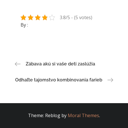
3.8/5 - (5 votes)
By :
Navigace
Zábava akú si vaše deti zaslúžia
pro
Odhaľte tajomstvo kombinovania farieb
příspěvek
Theme: Reblog by
Moral Themes
.