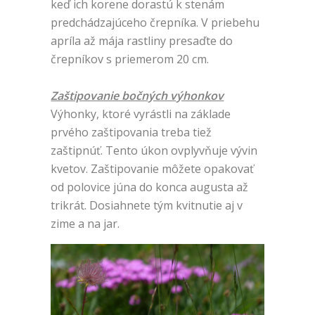
keď ich korene dorastú k stenám
predchádzajúceho črepníka. V priebehu
apríla až mája rastliny presaďte do
črepníkov s priemerom 20 cm.
Zaštipovanie bočných výhonkov
Výhonky, ktoré vyrástli na základe
prvého zaštipovania treba tiež
zaštipnúť. Tento úkon ovplyvňuje vývin
kvetov. Zaštipovanie môžete opakovať
od polovice júna do konca augusta až
trikrát. Dosiahnete tým kvitnutie aj v
zime a na jar.